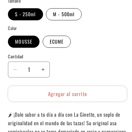
Tamaño
S - 250ml
M - 500ml
Color
MOUSSE
ECUME
Cantidad
Cantidad
Reducir
Aumentar
cantidad
cantidad
para
para
Agregar al carrito
La
La
Ginette
Ginette
🌶️ ¡Dale sabor a tu día a día con La Ginette, un soplo de
originalidad en el mundo de las tazas!
Su original asa
semicircular no se toma demasiado en serio y proporciona