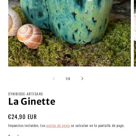
Abrir
A
elemento
e
multimedia
m
de
1
/
4
1
2
en
e
una
u
SYMBIOSE-ARTISANS
ventana
v
La Ginette
modal
m
Precio
€24,90 EUR
habitual
Impuestos incluidos. Los
gastos de envío
se calculan en la pantalla de pago.