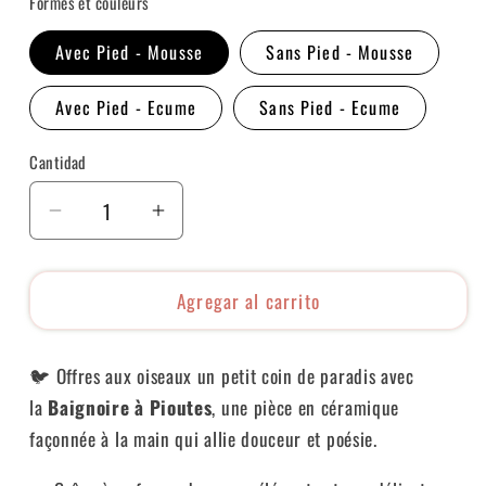
Formes et couleurs
Avec Pied - Mousse
Sans Pied - Mousse
Avec Pied - Ecume
Sans Pied - Ecume
Cantidad
Cantidad
Reducir
Aumentar
cantidad
cantidad
para
para
Agregar al carrito
Baignoire
Baignoire
à
à
Pioutes
Pioutes
🐦 Offres aux oiseaux un petit coin de paradis avec
la
Baignoire à Pioutes
, une pièce en céramique
façonnée à la main qui allie douceur et poésie.