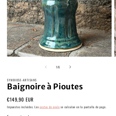
Abrir
A
elemento
e
multimedia
m
de
1
/
6
1
2
en
e
una
u
SYMBIOSE-ARTISANS
ventana
v
Baignoire à Pioutes
modal
m
Precio
€149,90 EUR
habitual
Impuestos incluidos. Los
gastos de envío
se calculan en la pantalla de pago.