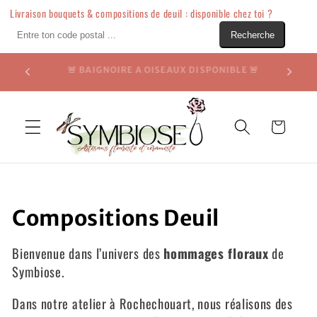
Livraison bouquets & compositions de deuil : disponible chez toi ?
Entre ton code postal ...
Recherche
Ignorer
et passer
Fun et
 🚨
🪴 Bienvenue chez Symbiose 🪴
au
contenu
Panier
C
Compositions Deuil
o
Bienvenue dans l’univers des
hommages floraux
de
l
Symbiose.
l
Dans notre atelier à Rochechouart, nous réalisons des