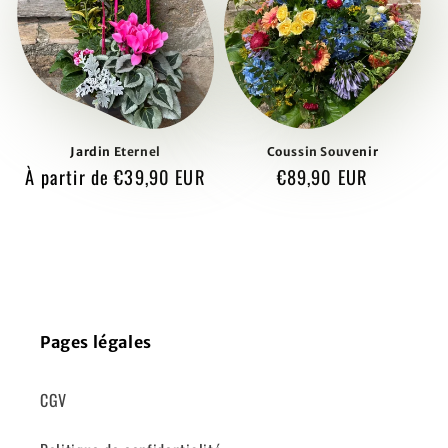
Jardin Eternel
Coussin Souvenir
Prix
À partir de €39,90 EUR
Prix
€89,90 EUR
habituel
habituel
Pages légales
CGV