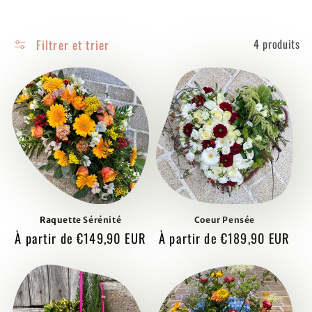
Filtrer et trier
4 produits
Raquette Sérénité
Coeur Pensée
Prix
À partir de €149,90 EUR
Prix
À partir de €189,90 EUR
habituel
habituel